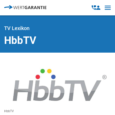
Direkt zum Inhalt
Open
Open
navig
contact
modal
TV Lexikon
HbbTV
HbbTV