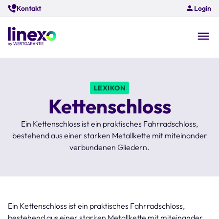
Skip
Kontakt
Login
to
main
content
O
na
LEXIKON
Kettenschloss
Ein Kettenschloss ist ein praktisches Fahrradschloss,
bestehend aus einer starken Metallkette mit miteinander
verbundenen Gliedern.
Ein Kettenschloss ist ein praktisches Fahrradschloss,
bestehend aus einer starken Metallkette mit miteinander