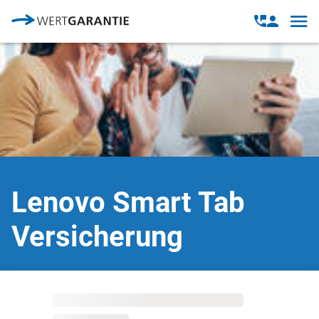
Direkt zum Inhalt
Open
Open
navig
contact
modal
Lenovo Smart Tab
Versicherung