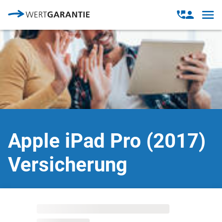
Direkt zum Inhalt
Open
Open
navig
contact
modal
Apple iPad Pro (2017)
Versicherung