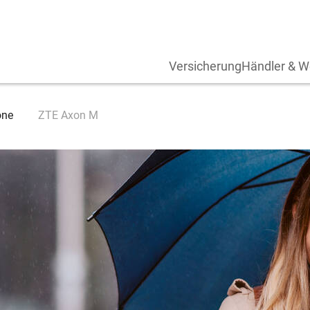
Versicherung
Händler & W
one
ZTE Axon M