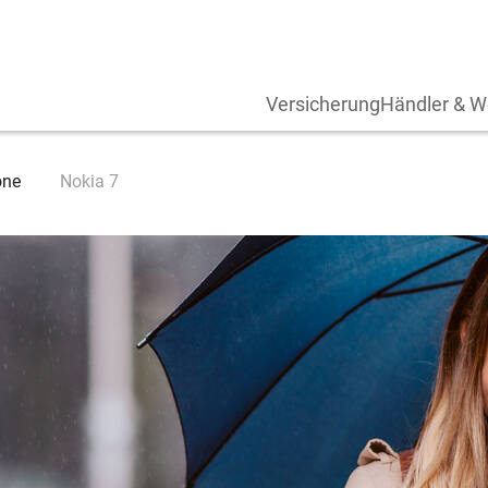
Versicherung
Händler & W
one
Nokia 7