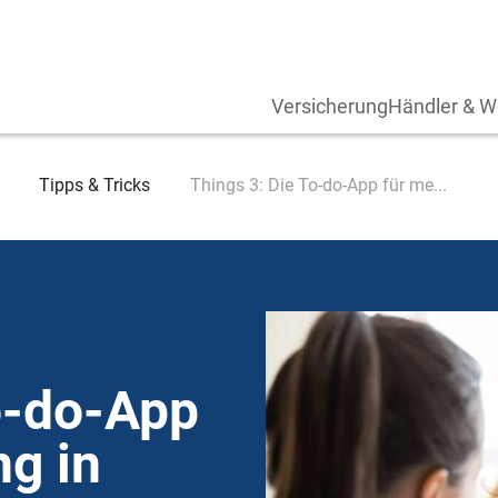
Versicherung
Händler & W
Tipps & Tricks
Things 3: Die To-do-App für me...
o-do-App
g in