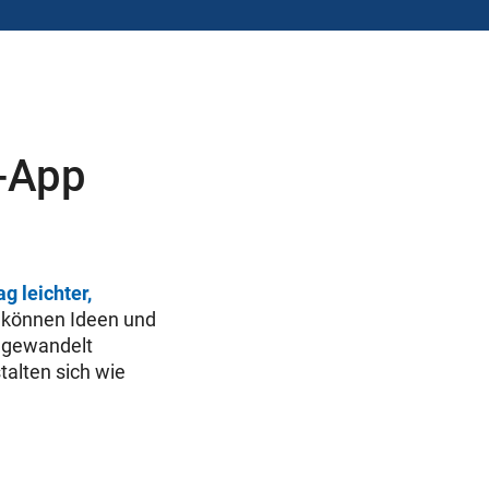
o-App
ag leichter,
p können Ideen und
mgewandelt
talten sich wie