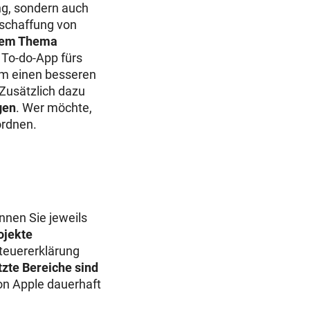
ng, sondern auch
nschaffung von
nem Thema
ie To-do-App fürs
Um einen besseren
 Zusätzlich dazu
gen
. Wer möchte,
ordnen.
nnen Sie jeweils
ojekte
teuererklärung
zte Bereiche sind
von Apple dauerhaft