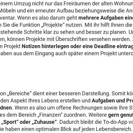
 einem Umzug nicht nur das Freiräumen der alten Wohnu
 Möbeln und ein erneuter Aufbau beziehungsweise die A
ventar. Wenn es also darum geht
mehrere Aufgaben ei
en Sie die Funktion „Projekte“ nutzen. Mit ihr hilft Ihnen d
stehende Schritte klar zu sehen und besser zu planen. 
ten, können Projekte mit Überschriften versehen werden.
m Projekt
Notizen hinterlegen oder eine Deadline eintra
gaben aus dem Eingang auch später einem Projekt unter
ion „Bereiche“ dient einer besseren Darstellung. Somit kö
jeden Aspekt Ihres Lebens erstellen und
Aufgaben und Pr
rdnen
. Wenn es also um offene Rechnungen sowie Ihre S
ies dem Bereich „Finanzen“ zuordnen. Weitere
gern genut
“, „Sport“ oder „Zuhause“
. Dadurch bleibt die To-do-App 
ie haben einen optimalen Blick auf jeden Lebensbereich.