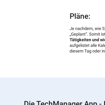
Pläne:
Je nachdem, wie Si
„Geplant“. Somit is
Tätigkeiten und w
aufgelistet alle K
diesem Tag oder in
Die TechManager App - N