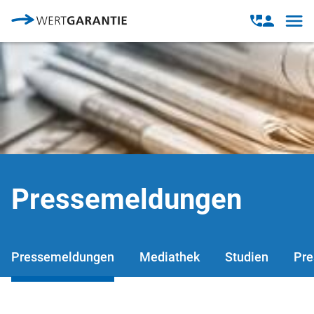
Direkt zum Inhalt
Open
Open
navig
contact
modal
Pressemeldungen
Pressemeldungen
Mediathek
Studien
Pre