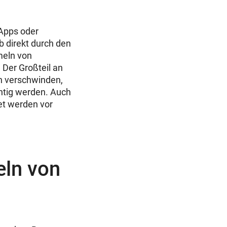
-Apps oder
b direkt durch den
meln von
 Der Großteil an
h verschwinden,
htig werden. Auch
et werden vor
eln von