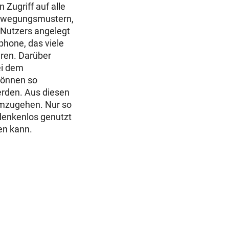
Zugriff auf alle
Bewegungsmustern,
s Nutzers angelegt
phone, das viele
eren. Darüber
ei dem
können so
rden. Aus diesen
 umzugehen. Nur so
edenkenlos genutzt
en kann.