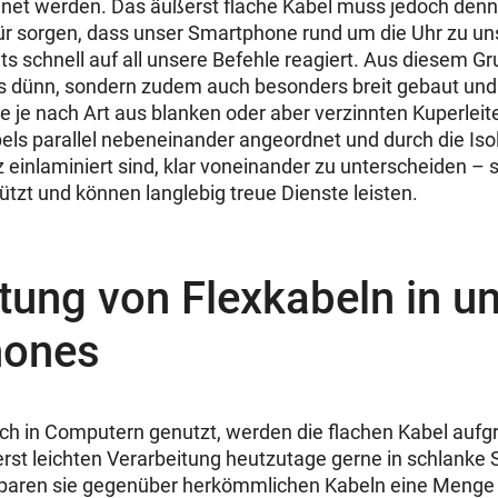
net werden. Das äußerst flache Kabel muss jedoch denn
für sorgen, dass unser Smartphone rund um die Uhr zu u
ts schnell auf all unsere Befehle reagiert. Aus diesem G
s dünn, sondern zudem auch besonders breit gebaut und 
e je nach Art aus blanken oder aber verzinnten Kuperleit
ls parallel nebeneinander angeordnet und durch die Isola
 einlaminiert sind, klar voneinander zu unterscheiden – s
tzt und können langlebig treue Dienste leisten.
tung von Flexkabeln in u
hones
ich in Computern genutzt, werden die flachen Kabel aufgru
erst leichten Verarbeitung heutzutage gerne in schlank
paren sie gegenüber herkömmlichen Kabeln eine Menge P