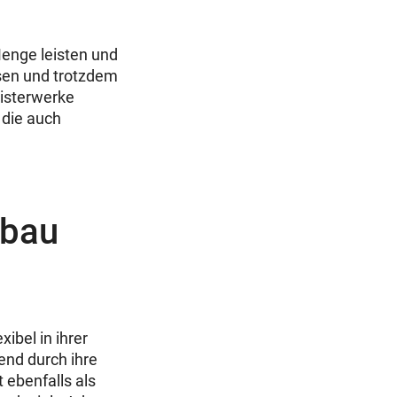
Menge leisten und
sen und trotzdem
eisterwerke
 die auch
fbau
xibel in ihrer
end durch ihre
ebenfalls als