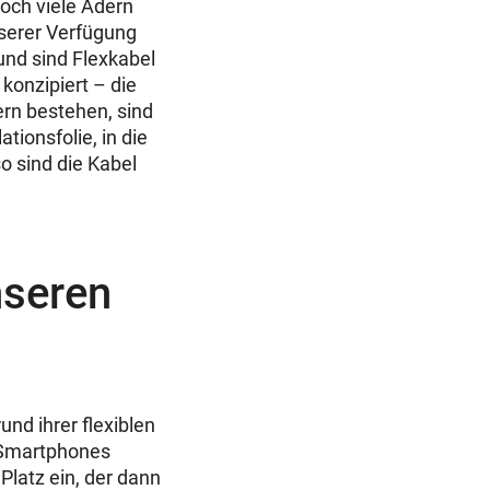
och viele Adern
nserer Verfügung
rund sind Flexkabel
konzipiert – die
ern bestehen, sind
tionsfolie, in die
o sind die Kabel
nseren
nd ihrer flexiblen
e Smartphones
latz ein, der dann