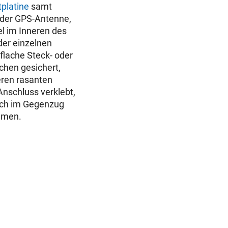
platine
samt
 der GPS-Antenne,
el im Inneren des
er einzelnen
flache Steck- oder
chen gesichert,
eren rasanten
Anschluss verklebt,
doch im Gegenzug
ommen.