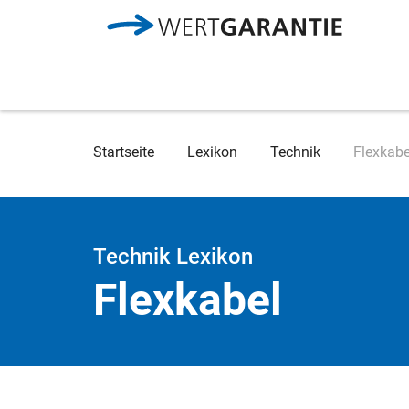
Direkt zum Inhalt
Breadcrumb
Startseite
Lexikon
Technik
Flexkabe
Technik Lexikon
Flexkabel