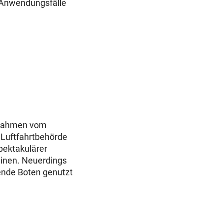
e Anwendungsfälle
fnahmen vom
r Luftfahrtbehörde
pektakulärer
hinen. Neuerdings
gende Boten genutzt