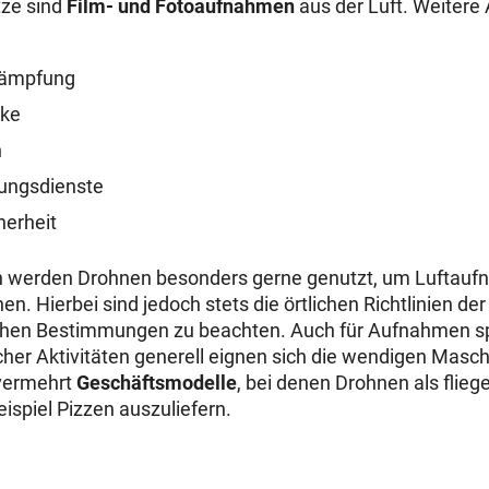
tze sind
Film- und Fotoaufnahmen
aus der Luft. Weiter
kämpfung
cke
n
tungsdienste
herheit
ch werden Drohnen besonders gerne genutzt, um Luftau
n. Hierbei sind jedoch stets die örtlichen Richtlinien de
ichen Bestimmungen zu beachten. Auch für Aufnahmen s
icher Aktivitäten generell eignen sich die wendigen Masc
vermehrt
Geschäftsmodelle
, bei denen Drohnen als flie
spiel Pizzen auszuliefern.