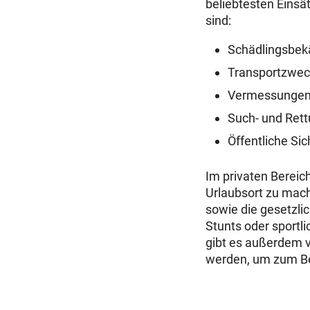
beliebtesten Einsä
sind:
Schädlingsbe
Transportzwe
Vermessunge
Such- und Ret
Öffentliche Sic
Im privaten Berei
Urlaubsort zu mache
sowie die gesetzl
Stunts oder sportl
gibt es außerdem 
werden, um zum Bei