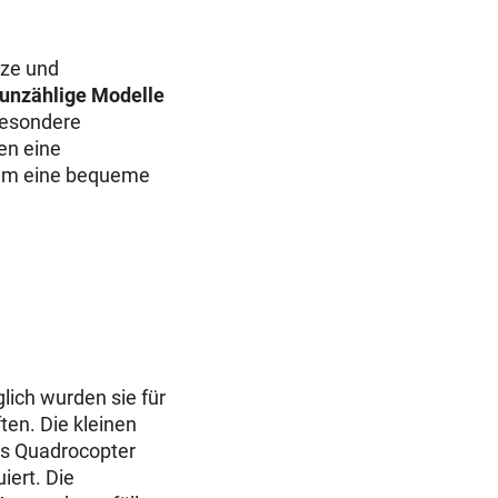
tze und
unzählige Modelle
besondere
en eine
, um eine bequeme
lich wurden sie für
en. Die kleinen
ls Quadrocopter
iert. Die