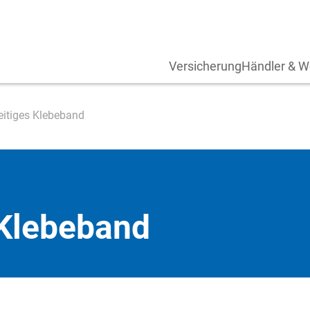
Versicherung
Händler & W
itiges Klebeband
 Klebeband