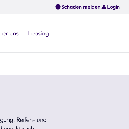
Schaden melden
Login
ber uns
Leasing
igung, Reifen- und
 unerlässlich.