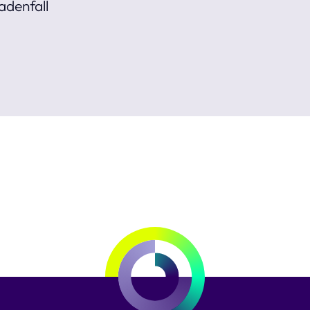
adenfall
t