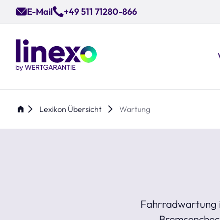
Skip
E-Mail
+49 511 71280-866
to
main
content
Lexikon Übersicht
Wartung
Fahrradwartung is
Bremsencheck,