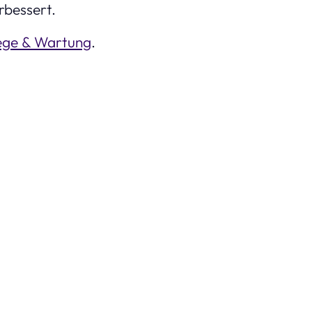
rbessert.
ege & Wartung
.