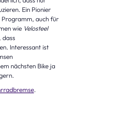
ieren. Ein Pionier
im Programm, auch für
rmen wie
Velosteel
, dass
n. Interessant ist
emsen
nem nächsten Bike ja
gern.
hrradbremse
.