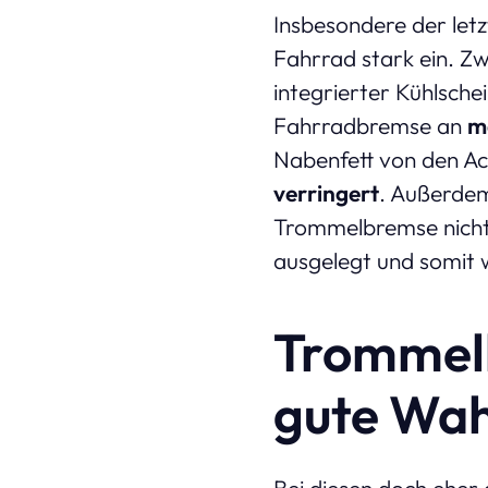
Insbesondere der let
Fahrrad stark ein. Z
integrierter Kühlsche
Fahrradbremse an
m
Nabenfett von den Ac
verringert
. Außerdem
Trommelbremse nicht
ausgelegt und somit 
Trommelb
gute Wah
Bei diesen doch eher 