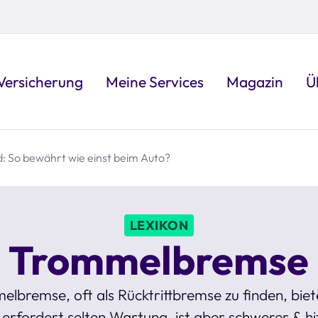
Versicherung
Meine Services
Magazin
Ü
 So bewährt wie einst beim Auto?
LEXIKON
Trommelbremse
bremse, oft als Rücktrittbremse zu finden, biet
erfordert selten Wartung, ist aber schwerer & hit