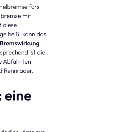
melbremse fürs
elbremse mit
t diese
lge heiß, kann das
Bremswirkung
prechend ist die
e Abfahrten
 Rennräder.
 eine
derlich, dass nur