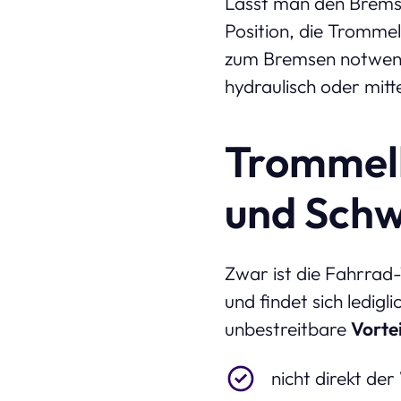
Lässt man den Bremsh
Position, die Tromme
zum Bremsen notwendi
hydraulisch oder mit
Trommelb
und Sch
Zwar ist die Fahrra
und findet sich ledig
unbestreitbare
Vortei
nicht direkt de