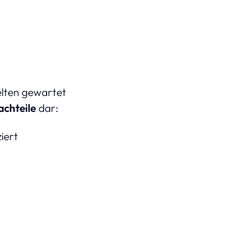
elten gewartet
achteile
dar:
iert