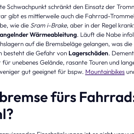
zte Schwachpunkt schränkt den Einsatz der Trom
war gibt es mittlerweile auch die Fahrrad-Tromm
ibe, wie die
Sram i-Brake
, aber in der Regel krank
angelnder Wärmeableitung
. Läuft die Nabe info
hslagern auf die Bremsbeläge gelangen, was die
 besteht die Gefahr von
Lagerschäden
. Dements
 für unebenes Gelände, rasante Touren und lang
weniger gut geeignet für bspw.
Mountainbikes
und
remse fürs Fahrrad:
l?
gravierenden Einschränkungen ist es nicht verwun