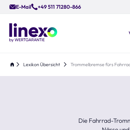
Skip
E-Mail
+49 511 71280-866
to
main
content
Lexikon Übersicht
Trommelbremse fürs Fahrrad:
Die Fahrrad-Trommel
Nässe und 