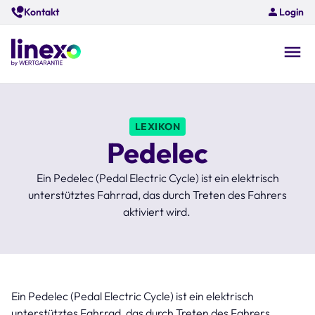
Skip
Kontakt
Login
to
main
content
O
na
LEXIKON
Pedelec
Ein Pedelec (Pedal Electric Cycle) ist ein elektrisch
unterstütztes Fahrrad, das durch Treten des Fahrers
aktiviert wird.
Ein Pedelec (Pedal Electric Cycle) ist ein elektrisch
unterstütztes Fahrrad, das durch Treten des Fahrers