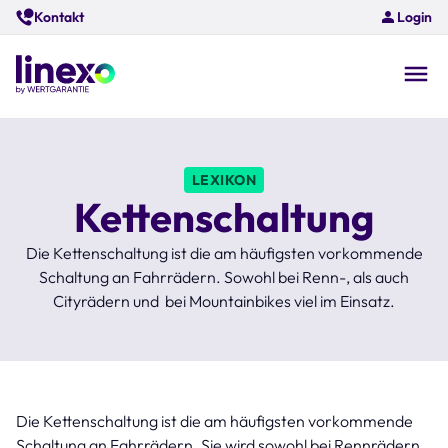
Skip
Kontakt
Login
to
main
content
O
na
LEXIKON
Kettenschaltung
Die Kettenschaltung ist die am häufigsten vorkommende
Schaltung an Fahrrädern. Sowohl bei Renn-, als auch
Cityrädern und bei Mountainbikes viel im Einsatz.
Die Kettenschaltung ist die am häufigsten vorkommende
Schaltung an Fahrrädern. Sie wird sowohl bei Rennrädern,