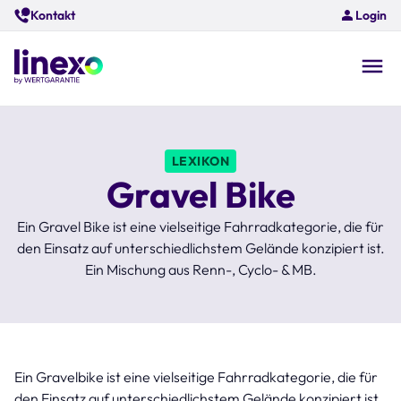
Skip
Kontakt
Login
to
main
content
O
na
LEXIKON
Gravel Bike
Ein Gravel Bike ist eine vielseitige Fahrradkategorie, die für
den Einsatz auf unterschiedlichstem Gelände konzipiert ist.
Ein Mischung aus Renn-, Cyclo- & MB.
Ein Gravelbike ist eine vielseitige Fahrradkategorie, die für
den Einsatz auf unterschiedlichstem Gelände konzipiert ist.