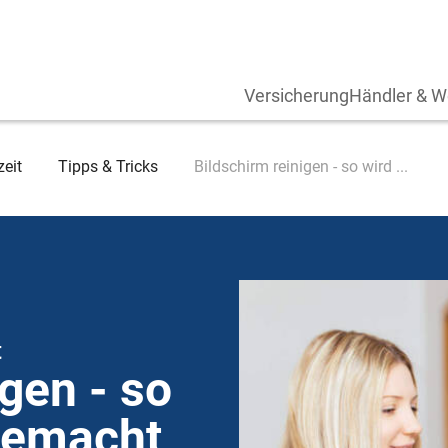
Versicherung
Händler & W
zeit
Tipps & Tricks
Bildschirm reinigen - so wird ...
t
gen - so
 gemacht