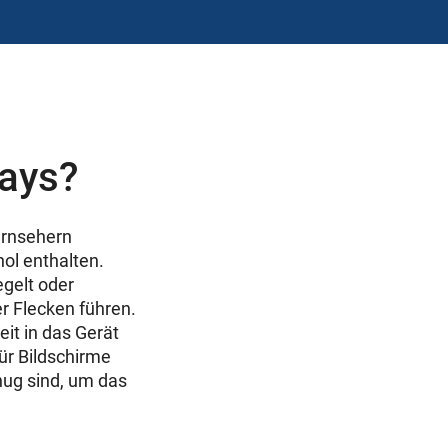
lays?
ernsehern
ol enthalten.
egelt oder
r Flecken führen.
it in das Gerät
ür Bildschirme
enug sind, um das