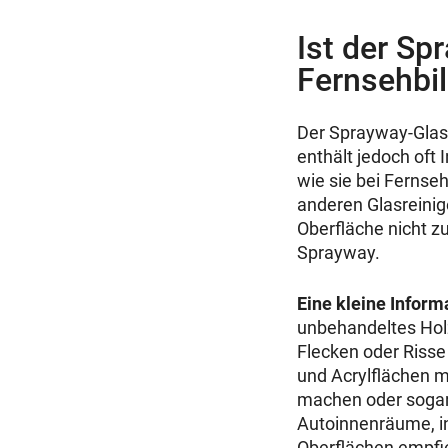
Ist der Sp
Fernsehbi
Der Sprayway-Glasre
enthält jedoch oft
wie sie bei Ferns
anderen Glasreinig
Oberfläche nicht zu
Sprayway.
Eine kleine Infor
unbehandeltes Holz
Flecken oder Risse
und Acrylflächen me
machen oder sogar 
Autoinnenräume, i
Oberflächen empfieh