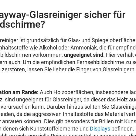
rayway-Glasreiniger sicher für
ldschirme?
iniger ist grundsätzlich für Glas- und Spiegeloberflächen
 Inhaltsstoffe wie Alkohol oder Ammoniak, die für empfind
ehbildschirmen vorkommen,
ungeeignet sind
. Hier verhält
ern auch: Um die empfindlichen Fernsehbildschirme zu s
 zerstören, lassen Sie lieber die Finger von Glasreiniger
mation am Rande:
Auch Holzoberflächen, insbesondere lac
, sind ungeeignet für Glasreiniger, da dieser das Holz a
 verursachen kann. Darüber hinaus sollten Sie Glasreinig
iden, da die aggressiven Inhaltsstoffe das Material verf
anrauen können. Dies gilt besonders für Brillen mit Kuns
n denen sich Kunststoffelemente und
Displays
befinden. 
lt es sich, spezielle Reinigungsmittel zu verwenden, die