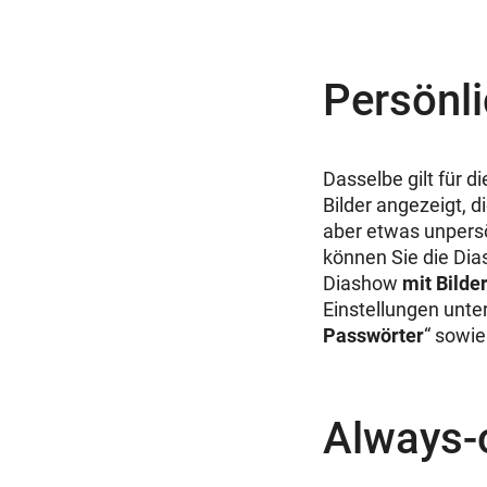
Persönli
Dasselbe gilt für d
Bilder angezeigt, d
aber etwas unpers
können Sie die Dia
Diashow
mit Bilde
Einstellungen unte
Passwörter
“ sowie
Always-o