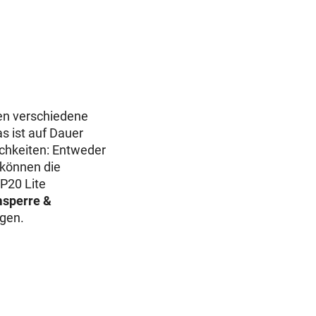
en verschiedene
s ist auf Dauer
chkeiten: Entweder
 können die
 P20 Lite
msperre &
ügen.