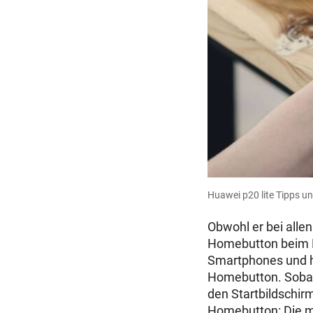
Huawei p20 lite Tipps u
Obwohl er bei alle
Homebutton
beim 
Smartphones und ha
Homebutton. Sobald
den Startbildschir
Homebutton: Die mä