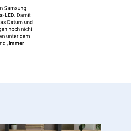
von Samsung
gs-LED
. Damit
 das Datum und
gen
noch nicht
ngen unter dem
und „
Immer