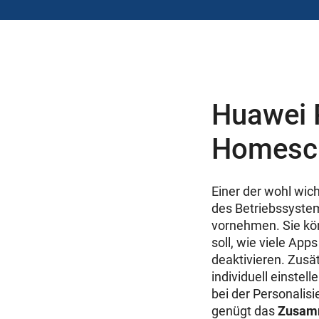
Huawei P
Homesc
Einer der wohl wic
des Betriebssyste
vornehmen. Sie kön
soll, wie viele Ap
deaktivieren. Zusä
individuell einste
bei der Personalis
genügt das
Zusamm