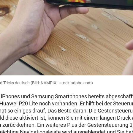
nd Tricks deutsch
(Bild: NAMPIX - stock.adobe.com)
n iPhones und Samsung Smartphones bereits abgeschafft 
Huawei P20 Lite noch vorhanden. Er hilft bei der Steuer
t so einiges drauf. Das Beste daran: Die Gestensteuer
 diese aktiviert ist, können Sie mit einem langen Druck 
m zurückkehren. Ein weiteres Plus der Gestensteuerung 
chtige Navigationsleiste wird ausgeblendet und Sie ha