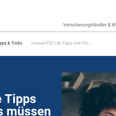
Versicherung
Händler & W
pps & Tricks
Huawei P20 Lite Tipps und Tric...
e Tipps
as müssen