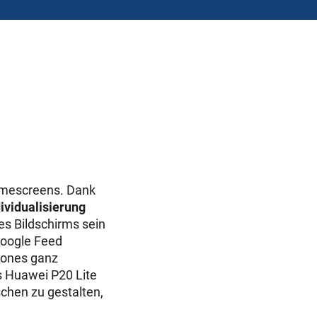
Homescreens. Dank
ividualisierung
es Bildschirms sein
 Google Feed
hones ganz
as Huawei P20 Lite
chen zu gestalten,