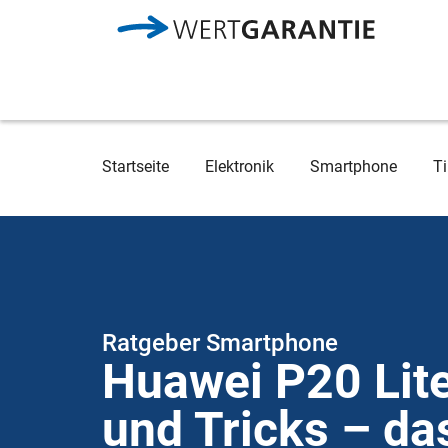
Direkt zum Inhalt
Breadcrumb
Startseite
Elektronik
Smartphone
Ti
Ratgeber Smartphone
Huawei P20 Lit
und Tricks – d