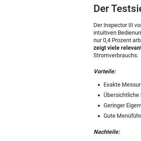
Der Testsie
Der Inspector III v
intuitiven Bedienu
nur 0,4 Prozent arb
zeigt viele releva
Stromverbrauchs.
Vorteile:
Exakte Messu
Übersichtliche 
Geringer Eigen
Gute Menüfüh
Nachteile: