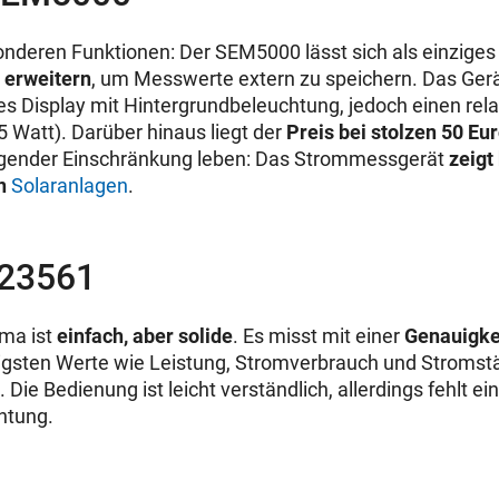
onderen Funktionen: Der SEM5000 lässt sich als einziges
 erweitern
, um Messwerte extern zu speichern. Das Gerä
es Display mit Hintergrundbeleuchtung, jedoch einen rel
5 Watt). Darüber hinaus liegt der
Preis bei stolzen 50 Eu
lgender Einschränkung leben: Das Strommessgerät
zeigt
on
Solaranlagen
.
23561
ma ist
einfach, aber solide
. Es misst mit einer
Genauigkei
tigsten Werte wie Leistung, Stromverbrauch und Stromstä
. Die Bedienung ist leicht verständlich, allerdings fehlt ei
htung.