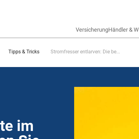
Versicherung
Händler & W
Tipps & Tricks
Stromfresser entlarven: Die be...
te im