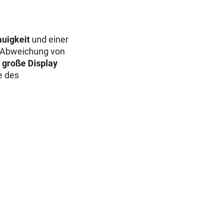
uigkeit
und einer
en Abweichung von
 große Display
e des