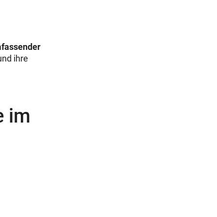
mfassender
nd ihre
e im