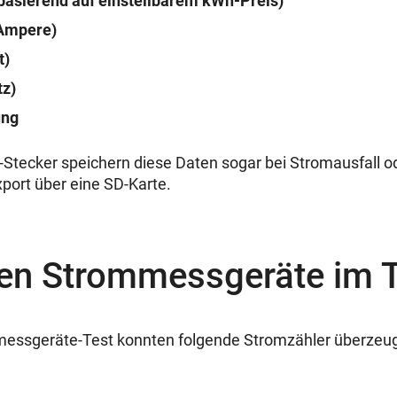
basierend auf einstellbarem kWh-Preis)
Ampere)
t)
tz)
ung
-Stecker speichern diese Daten sogar bei Stromausfall od
port über eine SD-Karte.
ten Strommessgeräte im 
essgeräte-Test konnten folgende Stromzähler überzeu