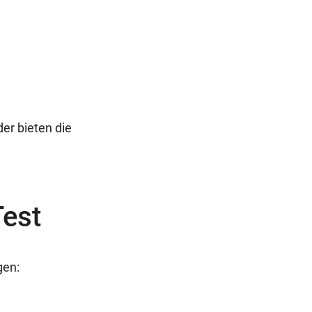
er bieten die
Test
gen: