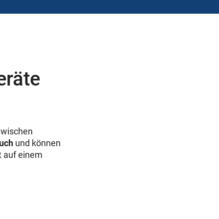
eräte
zwischen
auch
und können
t auf einem