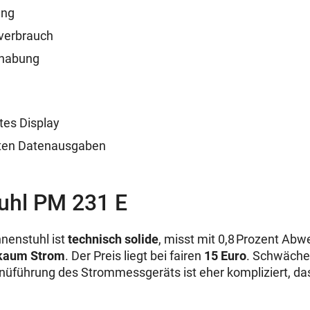
ung
nverbrauch
dhabung
tes Display
rten Datenausgaben
uhl PM 231 E
nenstuhl ist
technisch solide
, misst mit 0,8 Prozent Ab
 kaum Strom
. Der Preis liegt bei fairen
15 Euro
. Schwächen
nüführung des Strommessgeräts ist eher kompliziert, d