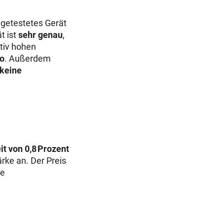
 getestetes Gerät
t ist
sehr genau
,
ativ hohen
ro
. Außerdem
 keine
t von 0,8 Prozent
rke an. Der Preis
ne