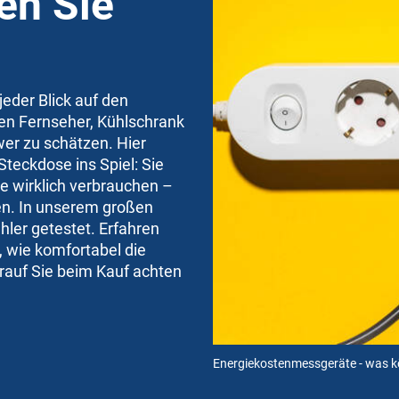
en Sie
jeder Blick auf den
hen Fernseher, Kühlschrank
wer zu schätzen. Hier
eckdose ins Spiel: Sie
e wirklich verbrauchen –
ven. In unserem großen
hler getestet. Erfahren
 wie komfortabel die
rauf Sie beim Kauf achten
Energiekostenmessgeräte - was k