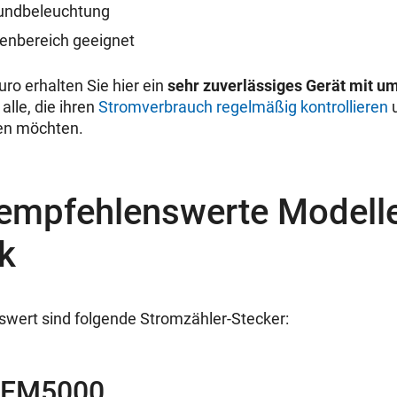
rundbeleuchtung
nenbereich geeignet
Euro erhalten Sie hier ein
sehr zuverlässiges Gerät mit u
 alle, die ihren
Stromverbrauch regelmäßig kontrollieren
u
en möchten.
 empfehlenswerte Modell
k
wert sind folgende Stromzähler-Stecker:
 SEM5000