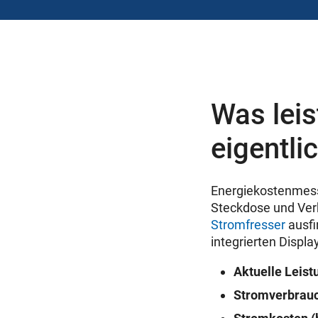
Was lei
eigentli
Energiekostenmess
Steckdose und Ver
Stromfresser
ausfi
integrierten Displ
Aktuelle Leis
Stromverbrauc