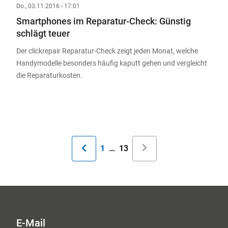
Do., 03.11.2016 - 17:01
Smartphones im Reparatur-Check: Günstig
schlägt teuer
Der clickrepair Reparatur-Check zeigt jeden Monat, welche
Handymodelle besonders häufig kaputt gehen und vergleicht
die Reparaturkosten.
Seitennummerierung
Erste
1
…
Aktuelle
13
Seite
Seite
E-Mail