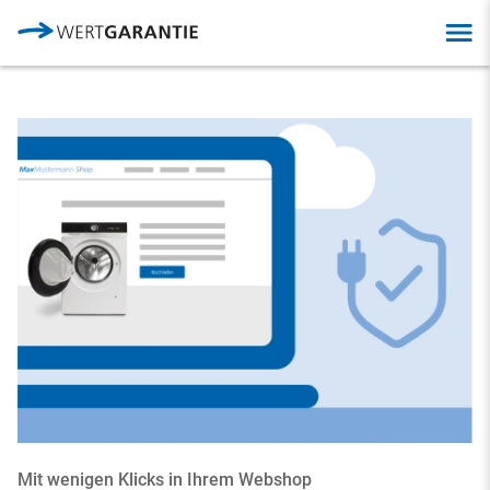
Direkt zum Inhalt
Open
Open
navig
navig
Mit wenigen Klicks in Ihrem Webshop