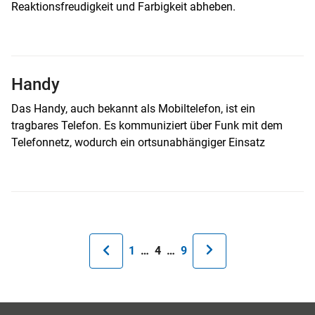
Reaktionsfreudigkeit und Farbigkeit abheben.
Handy
Das Handy, auch bekannt als Mobiltelefon, ist ein
tragbares Telefon. Es kommuniziert über Funk mit dem
Telefonnetz, wodurch ein ortsunabhängiger Einsatz
Seitennummerierung
Erste
1
…
Aktuelle
4
…
Letzte
9
Seite
Seite
Seite